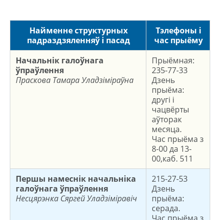
Найменне структурных
Тэлефоны і
падраздзяленняў і пасад
час прыёму
Начальнік галоўнага
Прыёмная:
ўпраўлення
235-77-33
Праскова Тамара Уладзіміраўна
Дзень
прыёма:
другі і
чацвёрты
аўторак
месяца.
Час прыёма з
8-00 да 13-
00,каб. 511
Першы намеснік начальніка
215-27-53
галоўнага ўпраўлення
Дзень
Несцярэнка Сяргей Уладзіміравіч
прыёма:
серада.
Час прыёма з