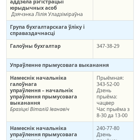
аддзела рэгістрацыі
юрыдычных асоб
Дзячэнка Лілія Уладзіміраўна
Група бухгалтарскага ўліку і
справаздачнасці
Галоўны бухгалтар
347-38-29
Упраўленне прымусовага выканання
Намеснік начальніка
Прыёмная:
галоўнага
343-52-00
упраўлення – начальнiк
Дзень
упраўлення
прымусовага
прыёма:
выканання
чацвер
Бразіцкі Віталій Іванавіч
Час прыёма з
8-30 да 13-00
Намеснік
начальнiка
240-77-80
упраўлення
прымусовага
Дзень