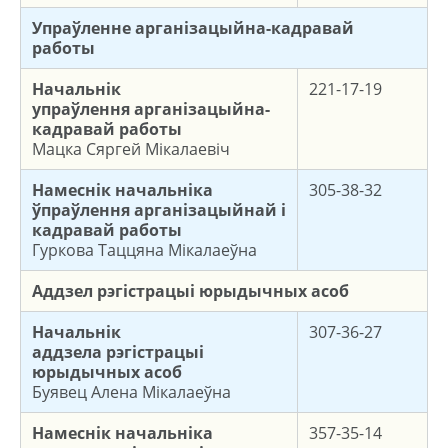
Упраўленне арганізацыйна-кадравай
работы
Начальнік
221-17-19
упраўлення
арганізацыйна-
кадравай работы
Мацка Сяргей Мікалаевіч
Намеснік начальніка
305-38-32
ўпраўлення арганізацыйнай і
кадравай работы
Гуркова Таццяна Мікалаеўна
Аддзел рэгістрацыі юрыдычных асоб
Начальнік
307-36-27
аддзела
рэгістрацыі
юрыдычных асоб
Буявец Алена Мікалаеўна
Намеснік начальніка
357-35-14