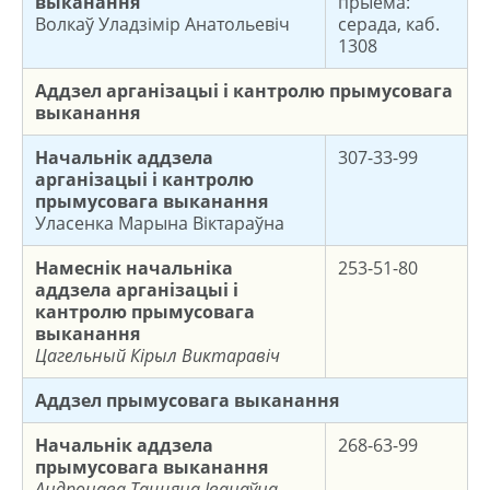
выканання
прыёма:
Волкаў Уладзімір Анатольевіч
серада, каб.
1308
Аддзел арганізацыі і кантролю прымусовага
выканання
Начальнік аддзела
307-33-99
арганізацыі і кантролю
прымусовага
выканання
Уласенка Марына Віктараўна
Намеснік начальніка
253-51-80
аддзела арганізацыі і
кантролю прымусовага
выканання
Цагельный Кірыл Виктаравіч
Аддзел прымусовага выканання
Начальнік аддзела
268-63-99
прымусовага выканання
Андронава Таццяна Іванаўна