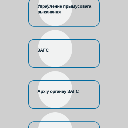
Упраўленне прымусовага
выканання
ЗАГС
Архіў органаў ЗАГС