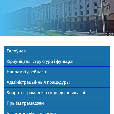
Галоўная
Кіраўніцтва, структура і функцыі
Напрамкі дзейнасці
Адміністрацыйныя працэдуры
Звароты грамадзян і юрыдычных асоб
Прыём грамадзян
Інфармацыйны раздзел