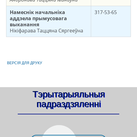
Намеснік н
ачальніка
317-53-65
аддзела прымусовага
выканання
Нікіфарава Таццяна Сяргееўна
ВЕРСIЯ ДЛЯ ДРУКУ
Тэрытарыяльныя
падраздзяленні