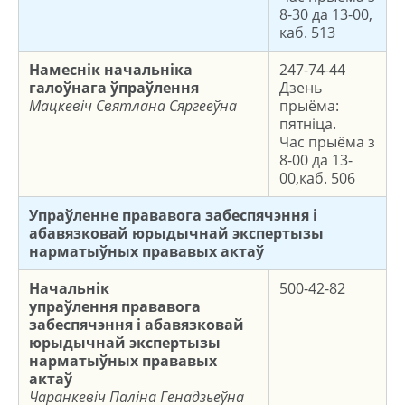
8-30 да 13-00,
каб. 513
Намеснік начальніка
247-74-44
галоўнага ўпраўлення
Дзень
Мацкевіч Святлана Сяргееўна
прыёма:
пятніца.
Час прыёма з
8-00 да 13-
00,каб. 506
Упраўленне прававога забеспячэння і
абавязковай юрыдычнай экспертызы
нарматыўных прававых актаў
Начальнік
500-42-82
упраўлення
прававога
забеспячэння і абавязковай
юрыдычнай экспертызы
нарматыўных прававых
актаў
Чаранкевіч Паліна Генадзьеўна