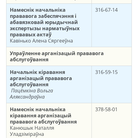
Намеснік начальніка
316-67-14
прававога забеспячэння і
абавязковай юрыдычнай
экспертызы нарматыўных
прававых актаў
Кавінько Алена Сяргееўна
Упраўленне арганізацый прававога
абслугоўвання
Начальнік
кіравання
316-59-15
арганізацый прававога
абслугоўвання
Пацёмкіна Вольга
Аляксандраўна
Намеснік начальніка
378-58-01
кіравання арганізацый
прававога абслугоўвання
Канюшык Наталля
Уладзіміраўна