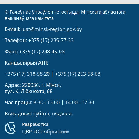
© Галоўнае ўпраўленне юстыцыі Мінскага абласнога
выканаўчага камітэта
E-mail:
just@minsk-region.gov.by
Тэлефон:
+375 (17) 235-77-33
Факс:
+375 (17) 248-45-08
Канцылярыя АПI:
+375 (17) 318-58-20
|
+375 (17) 253-58-68
Адрас:
220036, г. Мінск,
вул. К. Лібкнехта, 68
Час працы:
8.30 - 13.00 | 14.00 - 17.30
Выхадныя:
субота, нядзеля.
Разработка
ЦВР «Октябрьский»