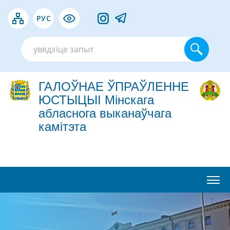
РУС
ГАЛОЎНАЕ ЎПРАЎЛЕННЕ
ЮСТЫЦЫІ Мінскага
абласнога выканаўчага
камітэта