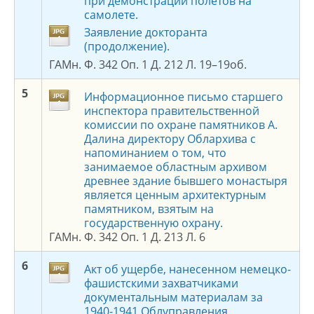
при демонстрации полетов на
самолете.
Заявление докторанта
(продолжение).
ГАМн. Ф. 342 Оп. 1 Д. 212 Л. 19–19об.
5
Информационное письмо старшего
инспектора правительственной
комиссии по охране памятников А.
Далина директору Облархива с
напоминанием о том, что
занимаемое областным архивом
древнее здание бывшего монастыря
является ценным архитектурным
памятником, взятым на
государственную охрану.
ГАМн. Ф. 342 Оп. 1 Д. 213 Л. 6
6
Акт об ущербе, нанесенном немецко-
фашистскими захватчиками
документальным материалам за
1940-1941 Облуправления