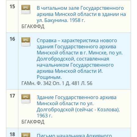
1
5
В читальном зале Государственного
архива Минской области в здании на
ул. Бакунина. 1958 г.
БГАКФФД
1
6
Справка – характеристика нового
здания Государственного архива
Минской области в г. Минске, по ул.
Долгобродской, составленная
начальником Государственного
архива Минской области И.
Рощиным.
ГАМн. Ф. 342 Оп. 1 Д. 481 Л. 56
1
7
Здание Государственного архива
Минской области по ул.
Долгобродской (сейчас - Козлова).
1963 г.
БГАКФФД
1
8
Письмо начальника Архивного