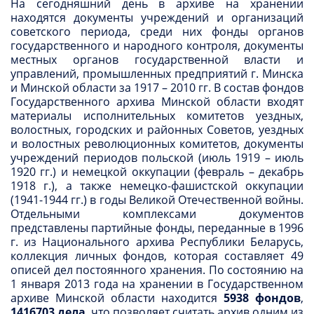
На сегодняшний день в архиве на хранении
находятся документы учреждений и организаций
советского периода, среди них фонды органов
государственного и народного контроля, документы
местных органов государственной власти и
управлений, промышленных предприятий г. Минска
и Минской области за 1917 – 2010 гг. В состав фондов
Государственного архива Минской области входят
материалы исполнительных комитетов уездных,
волостных, городских и районных Советов, уездных
и волостных революционных комитетов, документы
учреждений периодов польской (июль 1919 – июль
1920 гг.) и немецкой оккупации (февраль – декабрь
1918 г.), а также немецко-фашистской оккупации
(1941-1944 гг.) в годы Великой Отечественной войны.
Отдельными комплексами документов
представлены партийные фонды, переданные в 1996
г. из Национального архива Республики Беларусь,
коллекция личных фондов, которая составляет 49
описей дел постоянного хранения. По состоянию на
1 января 2013 года на хранении в Государственном
архиве Минской области находится
5938 фондов
,
1416703 дела
, что позволяет считать архив одним из