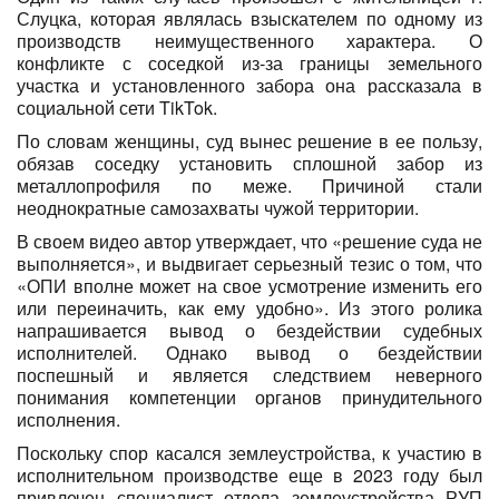
Слуцка, которая являлась взыскателем по одному из
производств неимущественного характера. О
конфликте с соседкой из-за границы земельного
участка и установленного забора она рассказала в
социальной сети TikTok.
По словам женщины, суд вынес решение в ее пользу,
обязав соседку установить сплошной забор из
металлопрофиля по меже. Причиной стали
неоднократные самозахваты чужой территории.
В своем видео автор утверждает, что «решение суда не
выполняется», и выдвигает серьезный тезис о том, что
«ОПИ вполне может на свое усмотрение изменить его
или переиначить, как ему удобно». Из этого ролика
напрашивается вывод о бездействии судебных
исполнителей. Однако вывод о бездействии
поспешный и является следствием неверного
понимания компетенции органов принудительного
исполнения.
Поскольку спор касался землеустройства, к участию в
исполнительном производстве еще в 2023 году был
привлечен специалист отдела землеустройства РУП