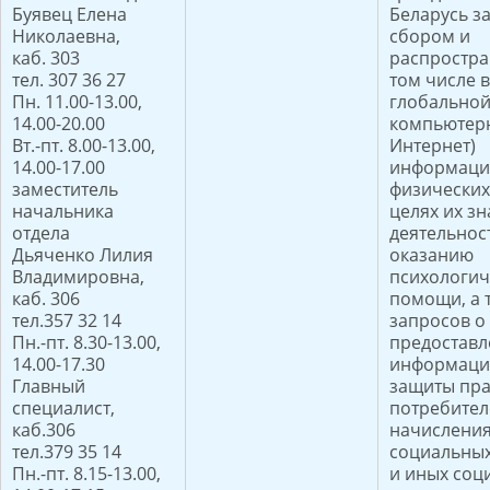
Буявец Елена
Беларусь з
Николаевна,
сбором и
каб. 303
распростра
тел. 307 36 27
том числе в
Пн. 11.00-13.00,
глобально
14.00-20.00
компьютерн
Вт.-пт. 8.00-13.00,
Интернет)
14.00-17.00
информаци
заместитель
физических
начальника
целях их зн
отдела
деятельнос
Дьяченко Лилия
оказанию
Владимировна,
психологич
каб. 306
помощи, а 
тел.357 32 14
запросов о
Пн.-пт. 8.30-13.00,
предостав
14.00-17.30
информации
Главный
защиты пр
специалист,
потребител
каб.306
начисления
тел.379 35 14
социальны
Пн.-пт. 8.15-13.00,
и иных соц