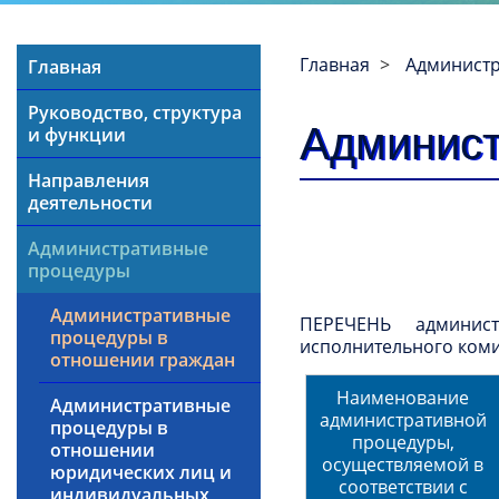
Главная
Админист
Главная
Руководство, структура
Админист
и функции
Направления
деятельности
Административные
процедуры
Административные
ПЕРЕЧЕНЬ админист
процедуры в
исполнительного коми
отношении граждан
Наименование
Административные
административной
процедуры в
процедуры,
отношении
осуществляемой в
юридических лиц и
соответствии с
индивидуальных