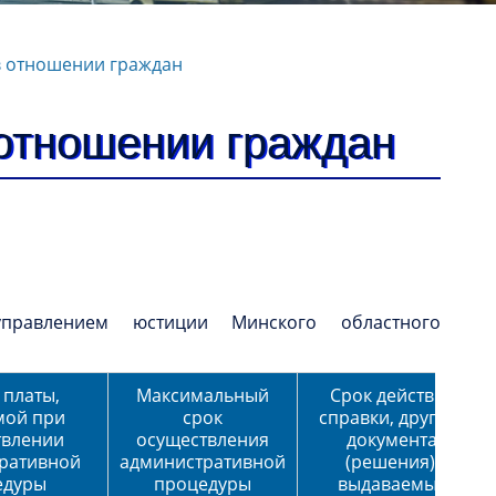
в отношении граждан
отношении граждан
управлением юстиции Минского областного
 платы,
Максимальный
Срок действия
мой при
срок
справки, другого
твлении
осуществления
документа
ративной
административной
(решения),
едуры
процедуры
выдаваемых