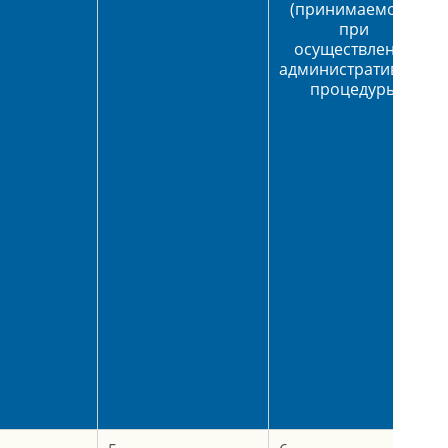
(принимаемого)
при
осуществлении
административной
процедуры