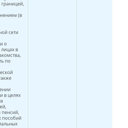
а границей,
нением (в
й
ой сети
и о
 лицах в
акомства,
ть по
еской
также
лении
 в целях
ав
ей,
 пенсий,
х пособий
иальных