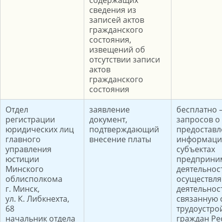
содержащих
сведения из
записей актов
гражданского
состояния,
извещений об
отсутствии записи
актов
гражданского
состояния
Отдел
заявление
бесплатно –
регистрации
документ,
запросов о
юридических лиц
подтверждающий
предостав
главного
внесение платы
информаци
управления
субъектах
юстиции
предприни
Минского
деятельнос
облисполкома
осуществл
г. Минск,
деятельнос
ул. К. Либкнехта,
связанную 
68
трудоустро
начальник отдела
граждан Ре