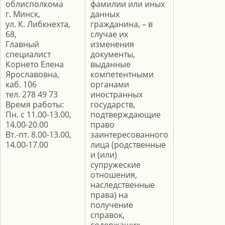
облисполкома
фамилии или иных
г. Минск,
данных
ул. К. Либкнехта,
гражданина, – в
68,
случае их
Главный
изменения
специалист
документы,
Корнето Елена
выданные
Ярославовна,
компетентными
каб. 106
органами
тел. 278 49 73
иностранных
Время работы:
государств,
Пн. с 11.00-13.00,
подтверждающие
14.00-20.00
право
Вт.-пт. 8.00-13.00,
заинтересованного
14.00-17.00
лица (родственные
и (или)
супружеские
отношения,
наследственные
права) на
получение
справок,