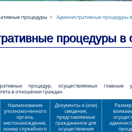
ративные процедуры
Административные процедуры 
ративные процедуры в 
ративных процедур, осуществляемых главным 
тета в отношении граждан
Наименование
Документы и (или)
Размер
уполномоченного
сведения,
взимае
органа,
представляемые
осущес
местонахождение,
гражданином для
админист
номер служебного
осуществления
проц