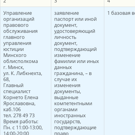
2
3
4
Управление
заявление
1 базовая 
организаций
паспорт или иной
правового
документ,
обслуживания
удостоверяющий
главного
личность
управления
документ,
юстиции
подтверждающий
Минского
изменение
облисполкома
фамилии или иных
г. Минск,
данных
ул. К. Либкнехта,
гражданина, – в
68,
случае их
Главный
изменения
специалист
документы,
Корнето Елена
выданные
Ярославовна,
компетентными
каб.106
органами
тел. 278 49 73
иностранных
Время работы:
государств,
Пн. с 11:00-13:00,
подтверждающие
14:00-20:00
право