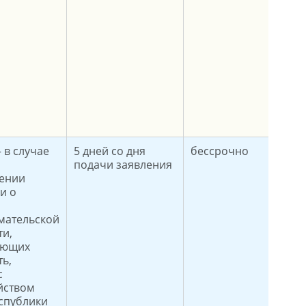
 в случае
5 дней со дня
бессрочно
подачи заявления
лении
и о
мательской
ти,
яющих
ть,
с
йством
спублики