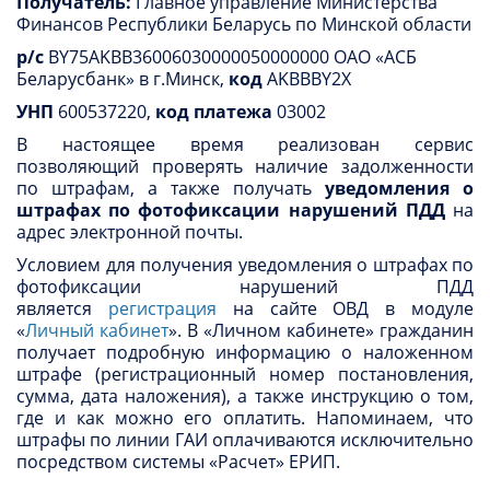
Получатель:
Главное управление Министерства
Финансов Республики Беларусь по Минской области
р/с
BY75AKBB36006030000050000000 ОАО «АСБ
Беларусбанк» в г.Минск,
код
AKBBBY2X
УНП
600537220,
код платежа
03002
В настоящее время реализован сервис
позволяющий проверять наличие задолженности
по штрафам, а также получать
уведомления о
штрафах по фотофиксации нарушений ПДД
на
адрес электронной почты.
Условием для получения уведомления о штрафах по
фотофиксации нарушений ПДД
является
регистрация
на сайте ОВД в модуле
«
Личный кабинет
». В «Личном кабинете» гражданин
получает подробную информацию о наложенном
штрафе (регистрационный номер постановления,
сумма, дата наложения), а также инструкцию о том,
где и как можно его оплатить. Напоминаем, что
штрафы по линии ГАИ оплачиваются исключительно
посредством системы «Расчет» ЕРИП.