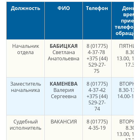
Должность
ФИО
Телефон
День 
время
прием
телефон
обращен
Начальник
БАБИЦКАЯ
8 (01775)
ПЯТНИЦ
отдела
Светлана
4-37-78
8.30-
Анатольевна
+375 (44)
13.00, 14.
529-27-
17.30
75
Заместитель
КАМЕНЕВА
8 (01775)
ВТОРНИ
начальника
Валерия
4-37-42
8.30-13.0
Сергеевна
+375 (44)
14.00-17.
529-27-
74
Судебный
ВАКАНСИЯ
8 (01775)
ВТОРНИ
исполнитель
4-35-19
8.30-
13.00, 14.