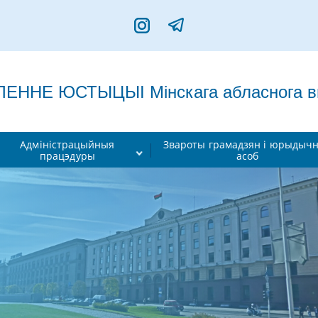
ННЕ ЮСТЫЦЫІ Мінскага абласнога вык
Адміністрацыйныя
Звароты грамадзян і юрыдыч
працэдуры
асоб