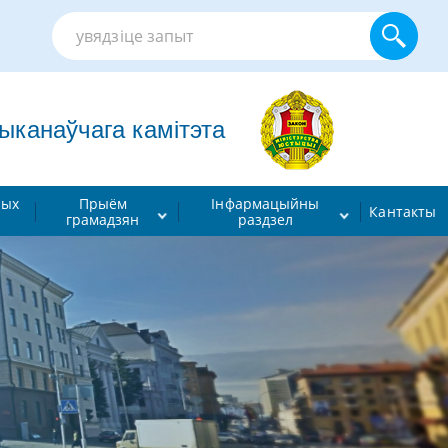
анаўчага камітэта
ных
Прыём
Інфармацыйны
Кантакты
грамадзян
раздзел