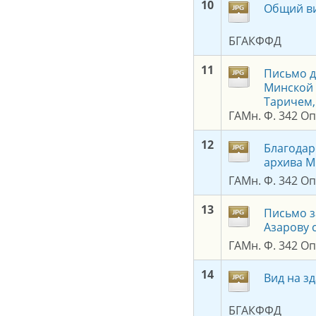
1
0
Общий ви
БГАКФФД
1
1
Письмо д
Минской 
Таричем,
ГАМн. Ф. 342 Оп.
1
2
Благодар
архива М
ГАМн. Ф. 342 Оп.
1
3
Письмо з
Азарову 
ГАМн. Ф. 342 Оп.
1
4
Вид на з
БГАКФФД