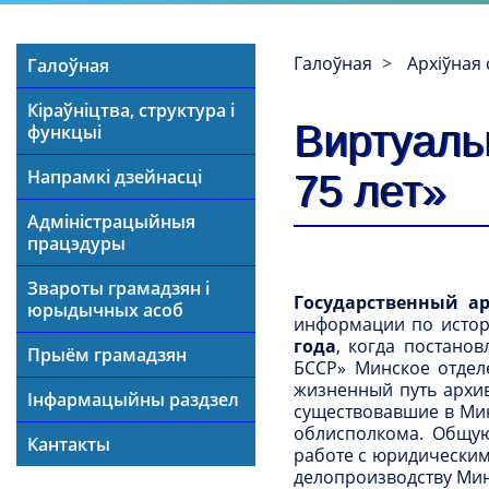
Галоўная
Архіўная 
Галоўная
Кіраўніцтва, структура і
Виртуаль
функцыі
Напрамкі дзейнасці
75 лет»
Адміністрацыйныя
працэдуры
Звароты грамадзян і
Государственный а
юрыдычных асоб
информации по истор
года
, когда постано
Прыём грамадзян
БССР» Минское отдел
жизненный путь архи
Інфармацыйны раздзел
существовавшие в Мин
облисполкома. Общую
Кантакты
работе с юридическим
делопроизводству Мин