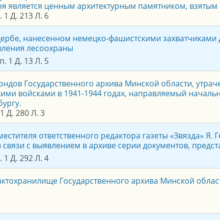
я является ценным архитектурным памятником, взятым 
 1 Д. 213 Л. 6
щербе, нанесенном немецко-фашистскими захватчиками 
вления лесоохраны
. 1 Д. 13 Л. 5
ондов Государственного архива Минской области, утра
ими войсками в 1941-1944 годах, направляемый началь
бургу.
 Д. 280 Л. 3
местителя ответственного редактора газеты «Звязда» Я.
в связи с выявлением в архиве серии документов, предс
 1 Д. 292 Л. 4
актохранилище Государственного архива Минской области