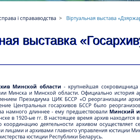
справа і справаводства
Віртуальная выстава «Дзяржар
ная выставка «Госархив
рхив Минской области
- крупнейшая сокровищница а
ии Минска и Минской области. Официально история а
влением Президиума ЦИК БССР «О реорганизации архи
ение Центральных госархивов БССР было реорганизов
ва намного длиннее - ему предшествовали
Минский и
ске в 1920-ые гг. В настоящее время архив находится 
 координацию деятельности архивом осуществляет се
и лицами и архивами главного управления юстиции Ми
истерства юстиции Республики Беларусь.