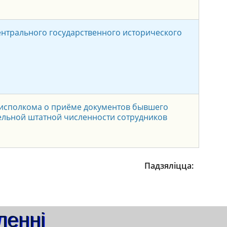
ентрального государственного исторического
лисполкома о приёме документов бывшего
ельной штатной численности сотрудников
Падзяліцца:
ленні