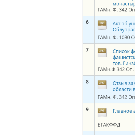
монастыр
ГАМн. Ф. 342 Оп.
6
Акт об у
Облупра
ГАМн. Ф. 1080 Оп
7
Список ф
фашистск
тов. Гинз
ГАМн.Ф 342 Оп. 1
8
Отзыв за
области 
ГАМн. Ф. 342 Оп.
9
Главное 
БГАКФФД