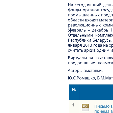
На сегодняшний день 
фонды органов госуда
промышленных предпри
области входят матер
революционных комит
(февраль – декабрь 1
Отдельными комплек
Республики Беларусь,
января 2013 года на 
считать архив одним и
Виртуальная выстав
предоставляет возмож
Авторы выставки:
Ю.С.Ромашко, В.М.Мато
№
1
Письмо з
приема в