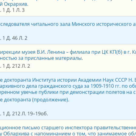
й Окрархив.
 1 Д. 1 Л. 3
сследователя читального зала Минского исторического а
 1 Д. 46 Л. 2
ирекции музея В.И. Ленина – филиала при ЦК КП(б) в г. 
ностью за присланные материалы.
 1 Д. 212 Л. 2
е докторанта Института истории Академии Наук СССР Н.
 архивного дела гражданского суда за 1909-1910 гг. по о
ренном увечье публики при демонстрации полетов на с
е докторанта (продолжение).
 1 Д. 212 Л. 19–19об.
ионное письмо старшего инспектора правительственно
у Облархива с напоминанием о том, что занимаемое об