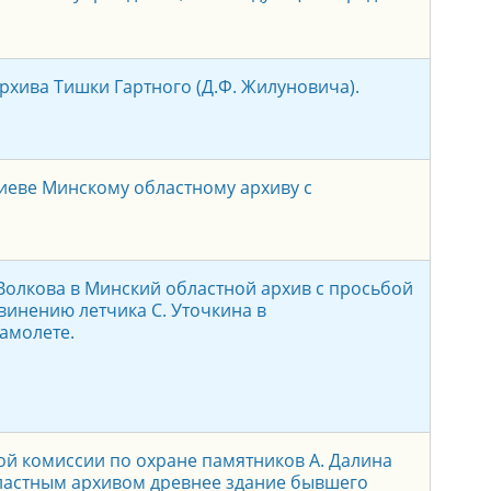
рхива Тишки Гартного (Д.Ф. Жилуновича).
Киеве Минскому областному архиву с
 Волкова в Минский областной архив с просьбой
бвинению летчика С. Уточкина в
амолете.
й комиссии по охране памятников А. Далина
ластным архивом древнее здание бывшего