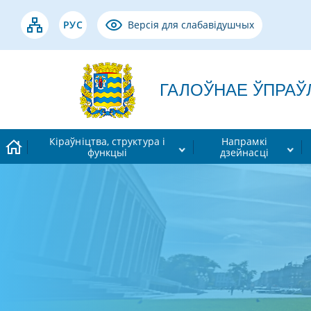
РУС
Версія для слабавідушчых
ГАЛОЎНАЕ ЎПРАЎЛЕ
Кіраўніцтва, структура і
Напрамкі
функцыі
дзейнасці