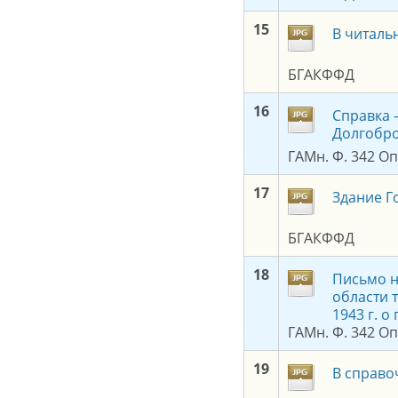
1
5
В читаль
БГАКФФД
1
6
Справка 
Долгобро
ГАМн. Ф. 342 Оп.
1
7
Здание Г
БГАКФФД
1
8
Письмо н
области 
1943 г. 
ГАМн. Ф. 342 Оп.
19
В справо