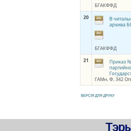
БГАКФФД
2
0
В читаль
архива БС
БГАКФФД
2
1
Приказ №
партийно
Государс
ГАМн. Ф. 342 Оп.
ВЕРСIЯ ДЛЯ ДРУКУ
Тэры