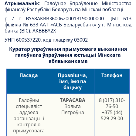
Атрымальнік
: Галоўнае ўпраўленне Міністэрства
фінансаў Рэспублікі Беларусь па Мінскай вобласці
р / с BY58AKBB36006200013190000000 ЦБП 613
філіяла № 633 ААТ «АСБ Беларусбанк» у г. Мінск, код
банка (BIC): AKBBBY2X
УНП 600537220, код плацяжу 03002
Куратар упраўлення прымусовага выканання
галоўнага ўпраўлення юстыцыі Мінскага
аблвыканкама
Пасада
Прозвішча,
Тэлефон
імя, імя па
бацьку
Галоўны
ТАРАСАВА
8 (017) 310-
спецыяліст
Вольга
76-50
аддзела
Пятроўна
+375 (44)
арганізацыі і
529-29-00
кантролю
прымусовага