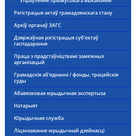
Упраўленне прымусовага выканання
Рэгістрацыя актаў грамадзянскага стану
Архіў органаў ЗАГС
Дзяржаўная рэгістрацыя суб'ектаў
гаспадарання
Праца з прадстаўніцтвамі замежных
арганізацый
Грамадскія аб'яднанні / фонды, трацейскія
суды
Абавязковая юрыдычная экспертыза
Натарыят
Юрыдычная служба
Ліцэнзаванне юрыдычнай дзейнасці