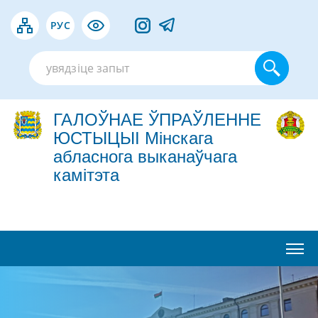
РУС
ГАЛОЎНАЕ ЎПРАЎЛЕННЕ
ЮСТЫЦЫІ Мінскага
абласнога выканаўчага
камітэта