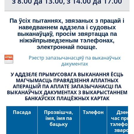
з 8.00 да 13.00, з 14.00 да 17.00
Па ўсіх пытаннях, звязаных з працай і
наведваннем аддзела і судовых
выканаўцаў, просім звяртацца па
ніжэйпрыведзеным тэлефонах,
электроннай пошце.
Рэестр запазычанасцяў па выканаўчых
дакументах
У АДДЗЕЛЕ ПРЫМУСОВАГА ВЫКАНАННЯ ЁСЦЬ
МАГЧЫМАСЦЬ ПРАВЯДЗЕННЯ АПЛАТНЫХ
АПЕРАЦЫЙ ПА АПЛАТЕ ЗАПАЗЫЧАНАСЦІ ПА
ВЫКАНАЎЧЫХ ДАКУМЕНТАХ З ВЫКАРЫСТАННЕМ
БАНКАЎСКІХ ПЛАЦЁЖНЫХ КАРТАК
Пасада
Прозвішча,
Тэлефон
Дзень
імя, імя па
час
прыё
бацьку
тэлефон
зварот