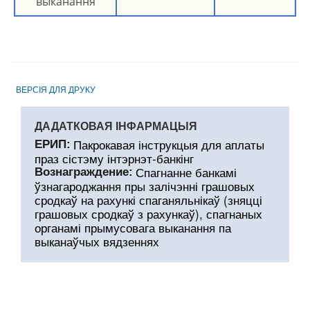
выканання
ВЕРСIЯ ДЛЯ ДРУКУ
ДАДАТКОВАЯ ІНФАРМАЦЫЯ
Пакрокавая інструкцыя для аплаты
ЕРИП:
праз сістэму інтэрнэт-банкінг
Спагнанне банкамі
Вознаграждение:
ўзнагароджання пры залічэнні грашовых
сродкаў на рахункі спаганяльнікаў (зняцці
грашовых сродкаў з рахункаў), спагнаных
органамі прымусовага выканання па
выканаўчых вядзеннях