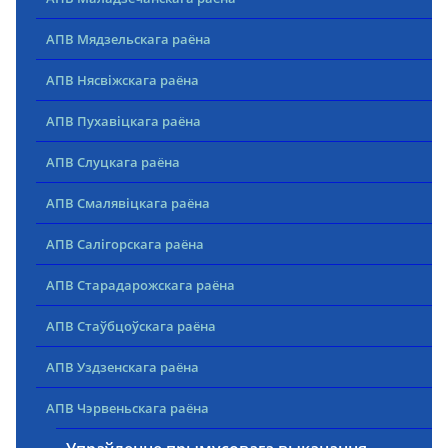
АПВ Мядзельскага раёна
АПВ Нясвіжскага раёна
АПВ Пухавіцкага раёна
АПВ Слуцкага раёна
АПВ Смалявіцкага раёна
АПВ Салігорскага раёна
АПВ Старадарожскага раёна
АПВ Стаўбцоўскага раёна
АПВ Уздзенскага раёна
АПВ Чэрвеньскага раёна