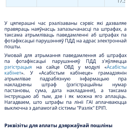
17.30
У цяперашні час рэалізаваны сэрвіс які дазваляе
правяраць наяўнасць запазычанасці па штрафах, а
таксама атрымліваць паведамленні аб штрафах па
фотафіксацыі парушэнняў ПДД на адрас электроннай
пошты.
Умовай для атрымання паведамлення аб штрафах
па фотафіксацыі парушэнняў ПДД з'яўляецца
рэгістрацыя
на сайце ОВД у модулі «
Асабісты
кабінет
». У «Асабістым кабінеце» грамадзянін
атрымлівае падрабязную інфармацыю пра
накладзены штраф (рэгістрацыйны нумар
пастановы, сума, дата накладання), а таксама
інструкцыю аб тым, дзе і як можна яго аплаціць.
Нагадваем, што штрафы па лініі ГАІ аплачваюцца
выключна з дапамогай сістэмы "Разлік" ЕРІП.
Рэквізіты для аплаты дзяржаўнай пошліны