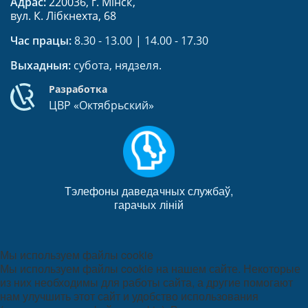
Адрас:
220036, г. Мінск,
вул. К. Лібкнехта, 68
Час працы:
8.30 - 13.00 | 14.00 - 17.30
Выхадныя:
субота, нядзеля.
Разработка
ЦВР «Октябрьский»
Тэлефоны даведачных службаў,
гарачых ліній
Мы используем файлы cookie
Мы используем файлы cookie на нашем сайте. Некоторые
из них необходимы для работы сайта, а другие помогают
нам улучшить этот сайт и удобство использования