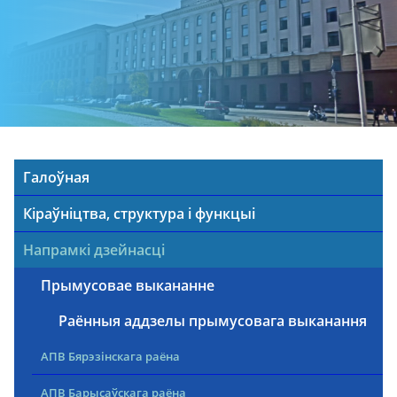
Галоўная
Кіраўніцтва, структура і функцыі
Напрамкі дзейнасці
Прымусовае выкананне
Раённыя аддзелы прымусовага выканання
АПВ Бярэзінскага раёна
АПВ Барысаўскага раёна