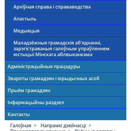
Архіўная справа і справаводства
Апастыль
Медыяцыя
Маладзёжныя грамадскія аб'яднанні,
зарэгістраваныя галоўным упраўленнем
юстыцыі Мінскага аблвыканкама
Адміністрацыйныя працэдуры
Звароты грамадзян і юрыдычных асоб
Прыём грамадзян
Інфармацыйны раздзел
Кантакты
Галоўная
Напрамкі дзейнасці