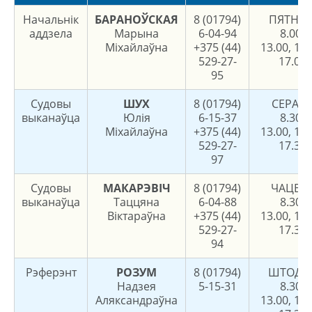
Начальнік
БАРАНОЎСКАЯ
8 (01794)
ПЯТНІЦ
аддзела
Марына
6-04-94
8.00-
Міхайлаўна
+375 (44)
13.00, 14.
529-27-
17.00
95
Судовы
ШУХ
8 (01794)
СЕРАД
выканаўца
Юлія
6-15-37
8.30-
Міхайлаўна
+375 (44)
13.00, 14.
529-27-
17.30
97
Судовы
МАКАРЭВІЧ
8 (01794)
ЧАЦВЕ
выканаўца
Таццяна
6-04-88
8.30-
Віктараўна
+375 (44)
13.00, 14.
529-27-
17.30
94
Рэферэнт
РОЗУМ
8 (01794)
ШТОДН
Надзея
5-15-31
8.30-
Аляксандраўна
13.00, 14.