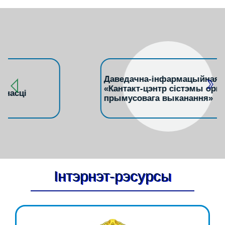
Даведачна-інфармацыйная служба
«Кантакт-цэнтр сістэмы органаў
прымусовага выканання»
Інтэрнэт-рэсурсы