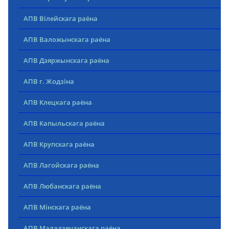
АПВ Вілейскага раёна
АПВ Валожынскага раёна
АПВ Дзяржынскага раёна
АПВ г. Жодзіна
АПВ Клецкага раёна
АПВ Капыльскага раёна
АПВ Крупскага раёна
АПВ Лагойскага раёна
АПВ Любанскага раёна
АПВ Мінскага раёна
АПВ Маладзечанскага раёна