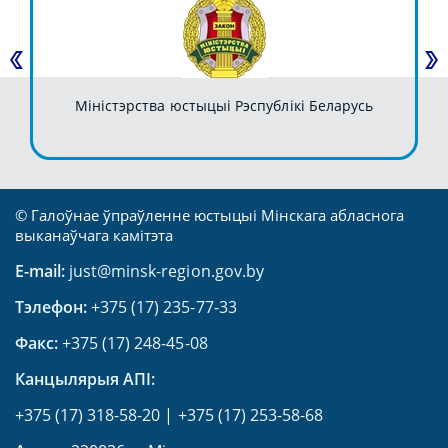
Міністэрства юстыцыі Рэспублікі Беларусь
© Галоўнае ўпраўленне юстыцыі Мінскага абласнога
выканаўчага камітэта
E-mail:
just@minsk-region.gov.by
Тэлефон:
+375 (17) 235-77-33
Факс:
+375 (17) 248-45-08
Канцылярыя АПI:
+375 (17) 318-58-20
|
+375 (17) 253-58-68