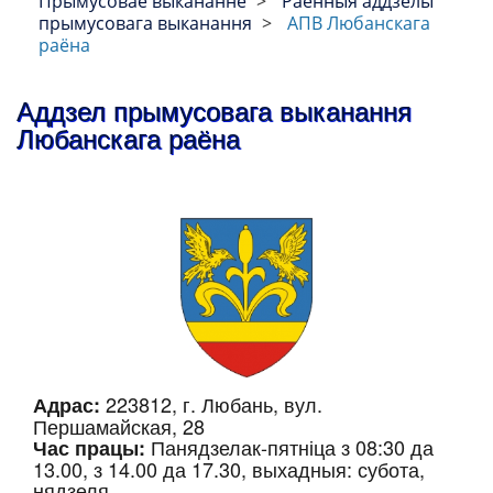
Прымусовае выкананне
Раённыя аддзелы
прымусовага выканання
АПВ Любанскага
раёна
Аддзел прымусовага выканання
Любанскага раёна
223812, г. Любань, вул.
Адрас:
Першамайская, 28
Панядзелак-пятніца з 08:30 да
Час працы:
13.00, з 14.00 да 17.30, выхадныя: субота,
нядзеля